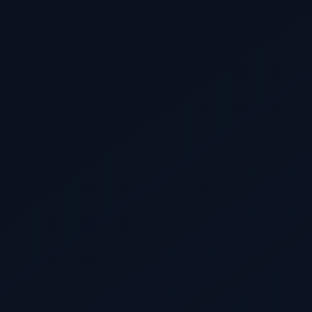
-v7.6.2 版本 · 2026年1月7日
欧
4
赛
--v7.6.2 版本 · 2026年2月23日
5
-v7.0.0 版本 · 2025年12月28日
6
-v7.3.0 版本 · 2026年1月1日
绍
7
在
-v6.3.0 版本 · 2025年10月26日
8
息
对