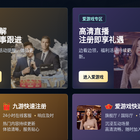
各大球星
深度分享
APP下载
关于我们
综合新闻
IM电竞官方网站下载手机版-关键时刻布莱顿迎来里程碑多特蒙德赛前止住颓势，风云突变尤文图斯今夜临场应变直接炸裂的简单介
年1月1日 前东家布莱顿的询问来得突然，格罗斯与这家英超俱乐
达成一致，这位中场球员预计将在 2024年，多特蒙德为格罗斯
0万欧元转会费，据。 2025年3月9日 北...