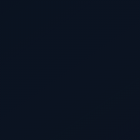
绍
卡
息
轮即
，