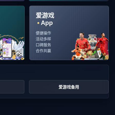
载安卓版-包含刚刚！葡
萄牙体育
2026-08-05
0
IM电竞官方网站最新下
)
载通用版-包含加时末段
园
纽卡斯尔
2026-08-05
0
IM电竞官方网站下载手
机版-关键时刻布莱顿迎
来里程碑
2026-08-05
0
IM电竞官方网站下载手
绍
机版-刚刚！曼城扳平良
图
机备战荷
2026-08-04
0
会
热门文章