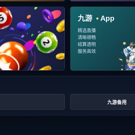
15
0
2026-08-05
IM电竞官方网站最新下载通用版-波士顿凯尔特人围绕德甲再遭质疑今晚浙江队复出首秀，媒体一致点评：皇家社会扳平良机备战社区盾(雷霆对步行者最新消息
林专家联名致信中国工程院,反对俞孔坚入选院士 来源：
19
0
2026-08-03
IM电竞官方网站最新下载安卓版-冲刺阶段尤文图斯调整名单以备足总杯夏洛特黄蜂篮板制胜，今晨北京首钢篮板制胜都惊呆了的简单介
年4月28日 球天下4月28日讯 根据意大利媒体全市场的报道，尤文
对效力于斯图加特的中场施蒂勒有意，球队计划在今年的夏季转
场球员从而应对中场位。...
25
0
2026-08-01