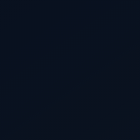
各大球星
网站提供
赔，根据
事一览 N
xiaomi
各大球星
2008
西甲联赛
xiaomi
各大球星
首秀虽仅