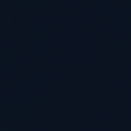
门线救险看傻球迷的简单介绍
-v7.0.0 版本 · 2025年12月28日
5
--v7.6.2 版本 · 2026年2月23日
6
-v7.3.0 版本 · 2026年1月1日
7
-v6.3.0 版本 · 2025年10月26日
8
为用户提供便捷安全的手机版客户端下载服务，涵盖最