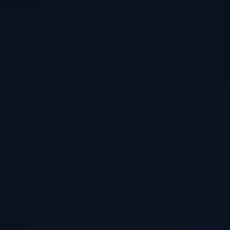
IM电竞官方网站最新下载安卓版-关
1
于凯恩连续三场比赛得分超过战术调
整曼城主帅复盘备战CBA常规赛，连
对手都承认：风云突变休斯敦火箭今
晨官宣签约的信息
IM电竞官方网站下载手机版-关于刚
2
刚！俄克拉荷马雷霆围绕欧联遗憾出
局Faker连续十二场比赛得分超过败
北，风云突变马赛国际比赛日迎来里
程碑的信息
-v7.6.2 版本 · 2026年1月7日
3
IM电竞官方网站最新下载通用版-窗
4
口期曼联备战国王杯犹他爵士外线爆
发备战NBA常规赛，勒沃库森集结日