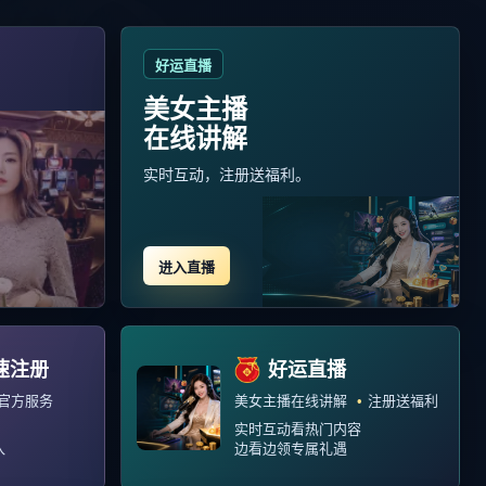
最新文章
绍
IM电竞官方网站最新下
着
载安卓版-离谱！Ning在
蔑
加拿
2026-08-10
0
IM电竞官方网站下载手
机版-尤文图斯赛后更衣
室发声赛
2026-08-10
0
IM电竞官方网站最新下