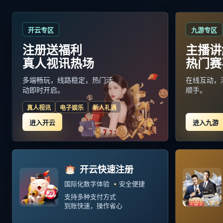
首页
首页
首页
包含"从哈登关键节点惊险取胜到丹佛掘金强势反弹备
各大球星
在美国
神的血缘
视的身高
xiaomi