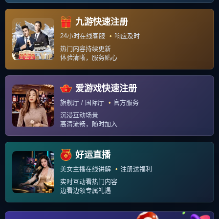
联系我们
关于我们
IM电竞官方网站为用户提供便捷安全的手机版客户端下载服
务，涵盖最新下载安卓版及通用版，满足不同设备需求。通过
IM电竞官方网站下载手机版，玩家可以快速获取官方正版客户
端，畅享《英雄联盟》《Dota 2》《CS:GO》等多款热门电竞
游戏的流畅竞技体验。平台不断优化更新，确保软件兼容性和
稳定性，为用户打造高效、公正的电竞环境。无论是安卓用户
还是多设备通用版用户，IM电竞官方网站最新下载都为您开启
极致电竞竞技之旅提供坚实保障。
Copyright © 2026