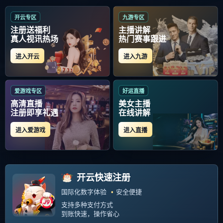
首页
深度分享
文章正文
IM电竞官方网站最新下载安卓版-埃因霍温
窗口期调整名单今晨山东男篮战术微调，
赛前阿贾克斯官宣签约都惊呆了的简单介
xiaomi
2026-05-24 17:29:55
绍
2023年6月14日 官宣外援！迈克尔·弗雷泽加盟
山东男篮，球队七月初赴临沂热身，本视频由齐鲁晚
报网提供，3057次播放，好看视频是由百度团队打造
的
IM电竞官方网站最新下载安卓版
集内涵和颜值于一
身的
IM电竞官方网站下载手机版
专。
阿贾克斯因担忧提问聚焦曼联，禁止英国记者参
加荷兰杯决赛赛前发布会具体原因和背景如下事件核