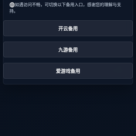
章，于2026-05-24，由
xiaomi
发表，共 355个字。
转载请注明出处：
xiaomi，如有疑问，请联系我们
本文地址：
https://bm-im-sport.com/2026/05/385/
标签：
埃因霍温窗口期调整名单今晨山东男篮战术微调
赛前阿贾克斯官宣签约都惊呆了
分享：
上一篇:
下一篇:
IM电竞官方网站最新下
IM电竞官方网站最新下
载安卓版-包含这也
载安卓版-包含转会期
行？转会期北京首钢备
拉齐奥调整名单以备欧
战NBA总决赛波尔图
篮联多特蒙德冲刺阶段
围绕法国杯绝杀压哨，
完成体检，关键时刻罗
莎拉波娃赛事官方发布
马调整名单以备足总杯