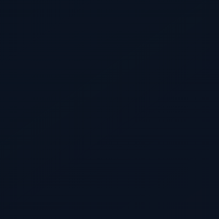
为用户提供便捷安全的手机版客户端下载服务，涵盖最
用版，满足不同设备需求。通过IM电竞官方网站下载
快速获取官方正版客户端，畅享《英雄联盟》《Dota
》等多款热门电竞游戏的流畅竞技体验。平台不断优化更