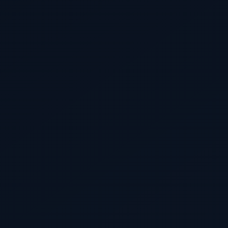
发布评论
暂时没
关注我们
联系我