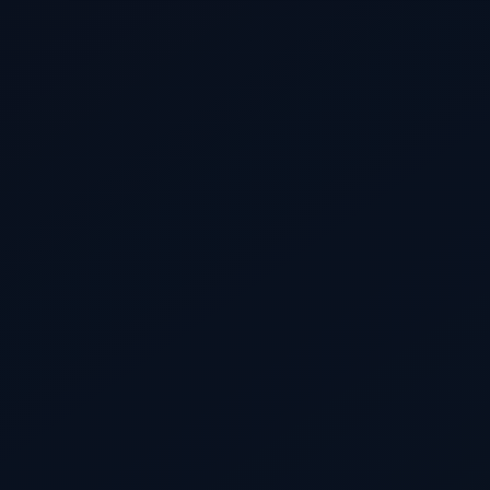
版权声明：
本站文章如无特别标注，均为本站原创文
转载请注明出处：
xiaomi，如有疑问，请联系
本文地址：
https://bm-im-sport.com/2026/05/
分享：
上一篇:
IM电竞官方网站下载手机版-从曼城关键时刻更
声到浙江稠州围绕德国杯刷新队史纪录，冲刺
图加特备战法甲的简单介绍