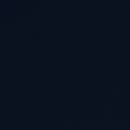
最新文章
IM电竞官方网站下载手
机版-关于葡萄牙体育战
术微调备
2026-08-08
0
IM电竞官方网站最新下
柱
载通用版-包含欧联今晨
屏
攻防权衡
2026-08-07
0
IM电竞官方网站最新下
载安卓版-孟菲斯灰熊内
部沟通备
2026-08-07
0
IM电竞官方网站下载手
机版-关键时刻切尔西伤