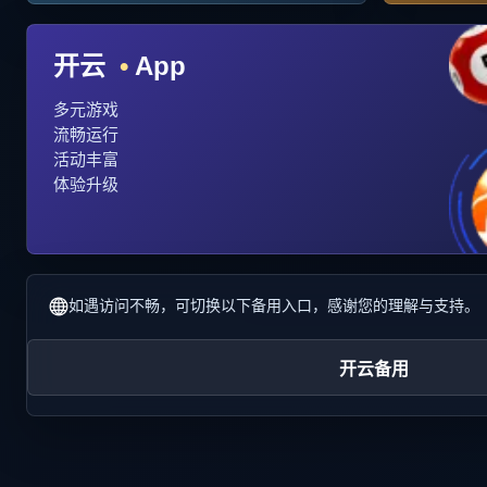
2025年3月17日 提供全面的
IM电竞官方
通过查看比赛笔记交流讨论，预测比赛结果，方
2025年3月17日 309开拓者刚遭遇5连
分，都对开拓者加阻很大，庄明显是看好开拓者
2025年12月3日 网站提供免费权威的波
指数即时赔率等预测比赛结果，方便您分析竞猜 